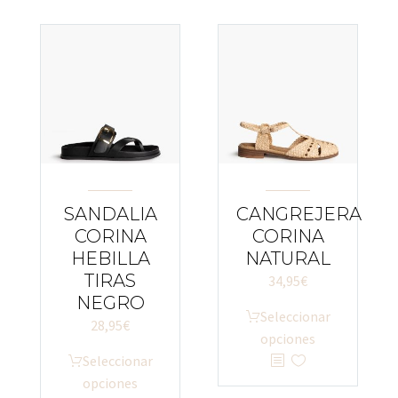
SANDALIA
CANGREJERA
CORINA
CORINA
HEBILLA
NATURAL
TIRAS
34,95
€
NEGRO
Este
Seleccionar
28,95
€
producto
opciones
Este
tiene
Seleccionar
producto
múltiples
opciones