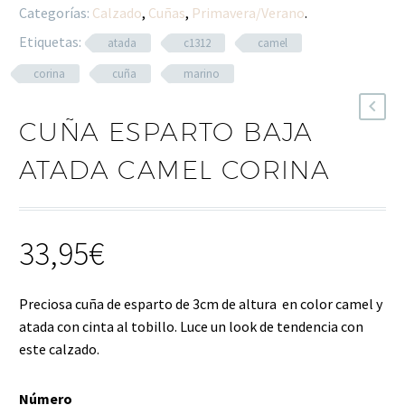
Categorías:
Calzado
,
Cuñas
,
Primavera/Verano
.
Etiquetas:
atada
c1312
camel
corina
cuña
marino
CUÑA ESPARTO BAJA
ATADA CAMEL CORINA
33,95
€
Preciosa cuña de esparto de 3cm de altura en color camel y
atada con cinta al tobillo. Luce un look de tendencia con
este calzado.
Número