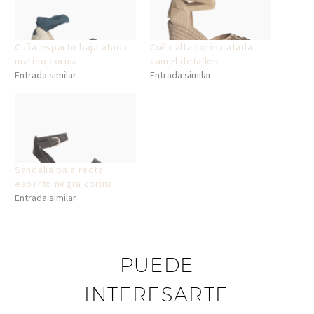
Cuña esparto baja atada
Cuña alta corina atada
marino corina
camel detalles
Entrada similar
Entrada similar
Sandalia baja recta
esparto negra corina
Entrada similar
PUEDE
INTERESARTE