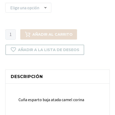
Elige una opción
Cuña
AÑADIR AL CARRITO
esparto
baja
AÑADIR A LA LISTA DE DESEOS
atada
camel
corina
cantidad
DESCRIPCIÓN
Cuña esparto baja atada camel corina