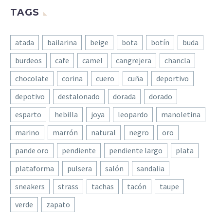
TAGS
atada
bailarina
beige
bota
botín
buda
burdeos
cafe
camel
cangrejera
chancla
chocolate
corina
cuero
cuña
deportivo
depotivo
destalonado
dorada
dorado
esparto
hebilla
joya
leopardo
manoletina
marino
marrón
natural
negro
oro
pande oro
pendiente
pendiente largo
plata
plataforma
pulsera
salón
sandalia
sneakers
strass
tachas
tacón
taupe
verde
zapato