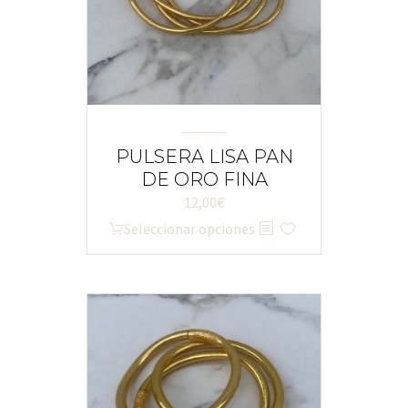
PULSERA LISA PAN
DE ORO FINA
12,00
€
Este
Seleccionar opciones
producto
tiene
múltiples
variantes.
Las
opciones
se