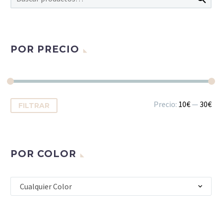
POR PRECIO
Precio
Precio
Precio:
10€
—
30€
FILTRAR
mínimo
máximo
POR COLOR
Cualquier Color