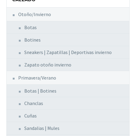
se
pueden
Otoño/Invierno
elegir
Botas
en
la
Botines
página
de
Sneakers | Zapatillas | Deportivas invierno
producto
Zapato otoño invierno
Primavera/Verano
Botas | Botines
Chanclas
Cuñas
Sandalias | Mules