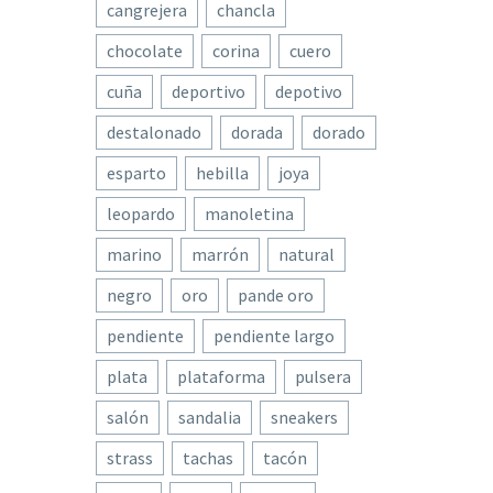
cangrejera
chancla
chocolate
corina
cuero
cuña
deportivo
depotivo
destalonado
dorada
dorado
esparto
hebilla
joya
leopardo
manoletina
marino
marrón
natural
negro
oro
pande oro
pendiente
pendiente largo
plata
plataforma
pulsera
salón
sandalia
sneakers
strass
tachas
tacón