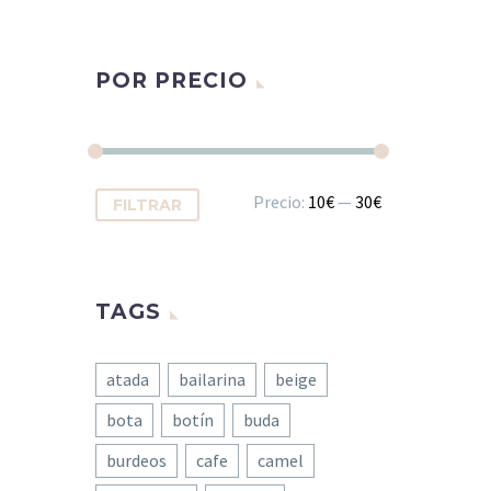
POR PRECIO
Precio
Precio
Precio:
10€
—
30€
FILTRAR
mínimo
máximo
TAGS
atada
bailarina
beige
bota
botín
buda
burdeos
cafe
camel