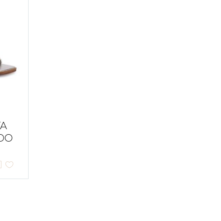
TA
DO