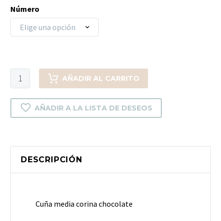
Número
Elige una opción
Cuña
AÑADIR AL CARRITO
media
corina
AÑADIR A LA LISTA DE DESEOS
chocolate
cantidad
DESCRIPCIÓN
Cuña media corina chocolate