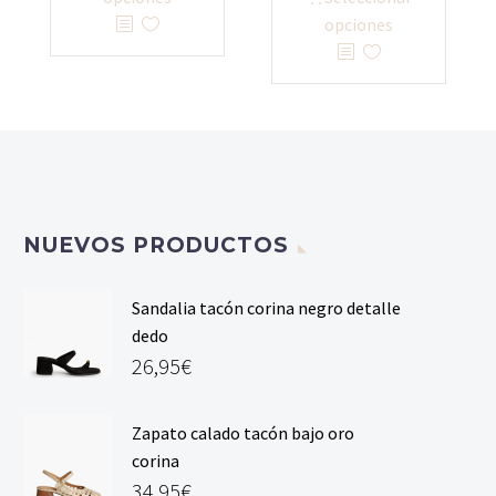
tiene
producto
opciones
múltiples
tiene
variantes.
múltiples
Las
variantes.
opciones
Las
se
opciones
pueden
se
elegir
pueden
NUEVOS PRODUCTOS
en
elegir
la
en
página
la
Sandalia tacón corina negro detalle
de
página
dedo
producto
de
26,95
€
producto
Zapato calado tacón bajo oro
corina
34,95
€